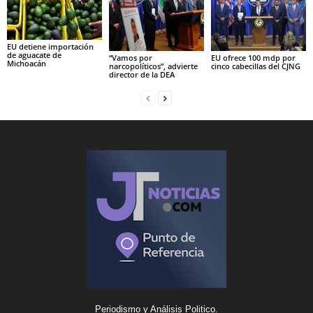
EU detiene importación
de aguacate de
“Vamos por
EU ofrece 100 mdp por
Michoacán
narcopolíticos”, advierte
cinco cabecillas del CJNG
director de la DEA
Periodismo y Análisis Politico.