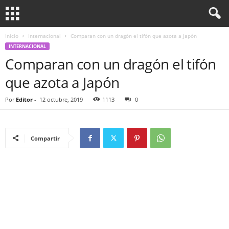
Inicio
Internacional
Comparan con un dragón el tifón que azota a Japón
INTERNACIONAL
Comparan con un dragón el tifón
que azota a Japón
Por
Editor
-
12 octubre, 2019
1113
0
Compartir