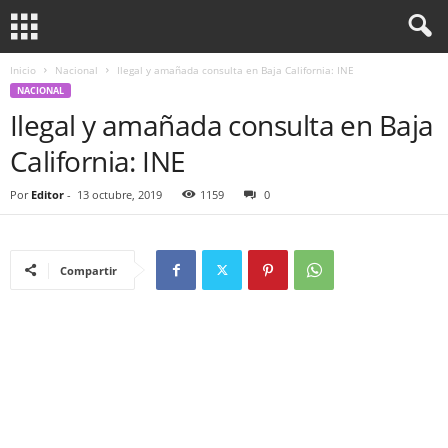
Inicio
Nacional
Ilegal y amañada consulta en Baja California: INE
NACIONAL
Ilegal y amañada consulta en Baja
California: INE
Por
Editor
-
13 octubre, 2019
1159
0
Compartir