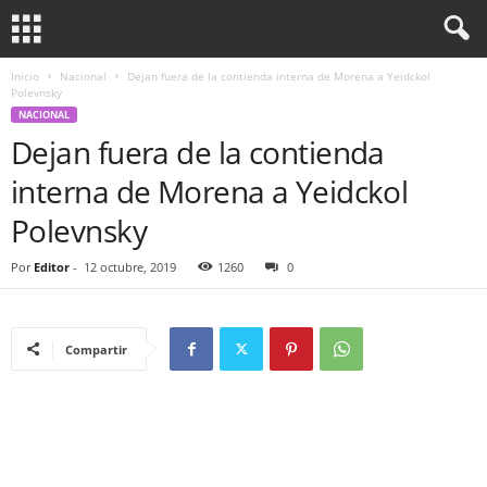
Inicio
Nacional
Dejan fuera de la contienda interna de Morena a Yeidckol
Polevnsky
NACIONAL
Dejan fuera de la contienda
interna de Morena a Yeidckol
Polevnsky
Por
Editor
-
12 octubre, 2019
1260
0
Compartir