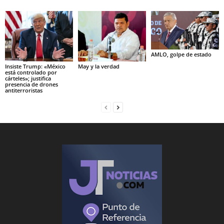
AMLO, golpe de estado
Insiste Trump: «México
May y la verdad
está controlado por
cárteles»; justifica
presencia de drones
antiterroristas