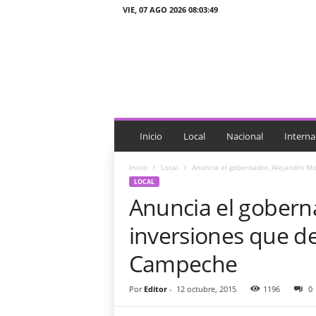
VIE, 07 AGO 2026 08:03:49
J
T
n
o
t
i
c
i
Inicio
Local
Nacional
Interna
a
s
Inicio
Local
Anuncia el gobernador, Alejandro M
LOCAL
Anuncia el gobern
inversiones que d
Campeche
Por
Editor
-
12 octubre, 2015
1196
0