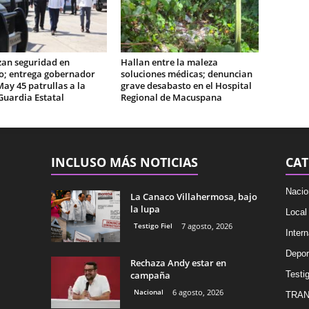
zan seguridad en
Hallan entre la maleza
o; entrega gobernador
soluciones médicas; denuncian
May 45 patrullas a la
grave desabasto en el Hospital
Guardia Estatal
Regional de Macuspana
INCLUSO MÁS NOTICIAS
CAT
Nacio
La Canaco Villahermosa, bajo
la lupa
Local
Testigo Fiel
7 agosto, 2026
Intern
Depor
Rechaza Andy estar en
campaña
Testig
Nacional
6 agosto, 2026
TRAN