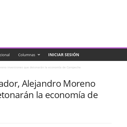
INICIAR SESIÓN
cional
Columnas
oreno inversiones que detonarán la economía de Campeche
ador, Alejandro Moreno
etonarán la economía de