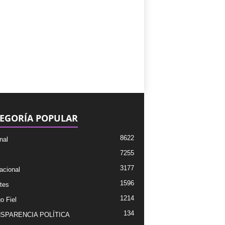
EGORÍA POPULAR
8622
nal
7255
3177
acional
1596
tes
1214
o Fiel
134
SPARENCIA POLÍTICA