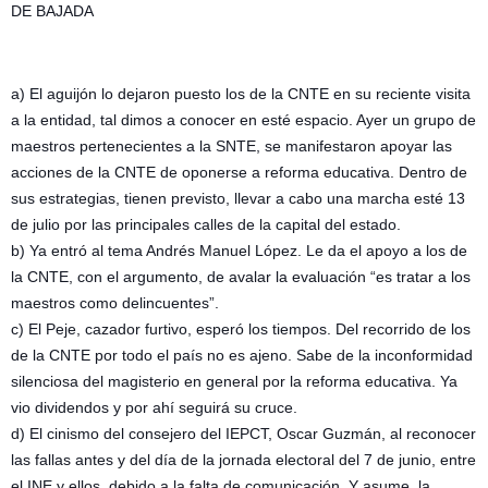
DE BAJADA
a) El aguijón lo dejaron puesto los de la CNTE en su reciente visita
a la entidad, tal dimos a conocer en esté espacio. Ayer un grupo de
maestros pertenecientes a la SNTE, se manifestaron apoyar las
acciones de la CNTE de oponerse a reforma educativa. Dentro de
sus estrategias, tienen previsto, llevar a cabo una marcha esté 13
de julio por las principales calles de la capital del estado.
b) Ya entró al tema Andrés Manuel López. Le da el apoyo a los de
la CNTE, con el argumento, de avalar la evaluación “es tratar a los
maestros como delincuentes”.
c) El Peje, cazador furtivo, esperó los tiempos. Del recorrido de los
de la CNTE por todo el país no es ajeno. Sabe de la inconformidad
silenciosa del magisterio en general por la reforma educativa. Ya
vio dividendos y por ahí seguirá su cruce.
d) El cinismo del consejero del IEPCT, Oscar Guzmán, al reconocer
las fallas antes y del día de la jornada electoral del 7 de junio, entre
el INE y ellos, debido a la falta de comunicación. Y asume, la