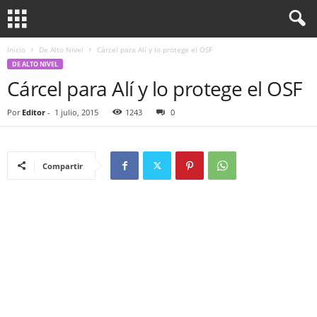
Inicio
De Alto Nivel
Cárcel para Alí y lo protege el OSF
DE ALTO NIVEL
Cárcel para Alí y lo protege el OSF
Por
Editor
-
1 julio, 2015
1243
0
Compartir