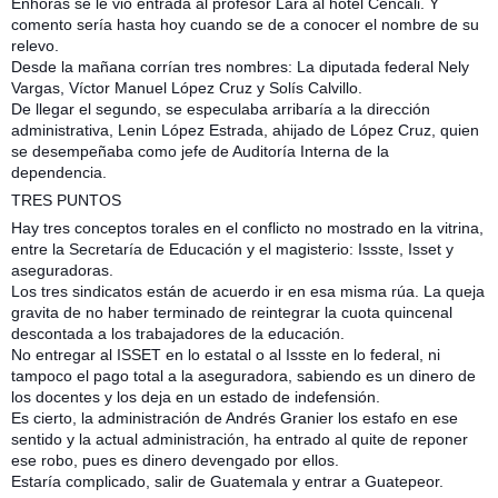
Enhoras se le vio entrada al profesor Lara al hotel Cencali. Y
comento sería hasta hoy cuando se de a conocer el nombre de su
relevo.
Desde la mañana corrían tres nombres: La diputada federal Nely
Vargas, Víctor Manuel López Cruz y Solís Calvillo.
De llegar el segundo, se especulaba arribaría a la dirección
administrativa, Lenin López Estrada, ahijado de López Cruz, quien
se desempeñaba como jefe de Auditoría Interna de la
dependencia.
TRES PUNTOS
Hay tres conceptos torales en el conflicto no mostrado en la vitrina,
entre la Secretaría de Educación y el magisterio: Issste, Isset y
aseguradoras.
Los tres sindicatos están de acuerdo ir en esa misma rúa. La queja
gravita de no haber terminado de reintegrar la cuota quincenal
descontada a los trabajadores de la educación.
No entregar al ISSET en lo estatal o al Issste en lo federal, ni
tampoco el pago total a la aseguradora, sabiendo es un dinero de
los docentes y los deja en un estado de indefensión.
Es cierto, la administración de Andrés Granier los estafo en ese
sentido y la actual administración, ha entrado al quite de reponer
ese robo, pues es dinero devengado por ellos.
Estaría complicado, salir de Guatemala y entrar a Guatepeor.