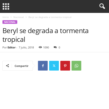
Inicio
Nacional
Beryl se degrada a tormenta tropical
NACIONAL
Beryl se degrada a tormenta
tropical
Por
Editor
-
7 julio, 2018
1090
0
Compartir