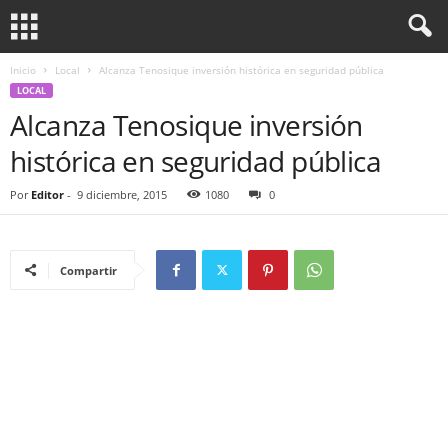
Inicio
Local
Alcanza Tenosique inversión histórica en seguridad pública
LOCAL
Alcanza Tenosique inversión
histórica en seguridad pública
Por
Editor
-
9 diciembre, 2015
1080
0
Compartir