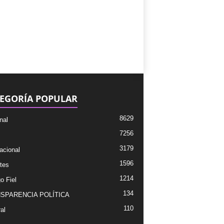
EGORÍA POPULAR
8629
nal
7256
3179
acional
1596
tes
1214
o Fiel
134
SPARENCIA POLÍTICA
110
al