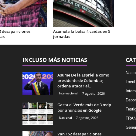
2 desapariciones
Acumula la bolsa 4 caídas en 5
nas
jornadas
INCLUSO MÁS NOTICIAS
CAT
Nacio
Asume De la Espriella como
presidente de Colombia;
Local
ordena atacar al...
Intern
Internacional
7 agosto, 2026
Depor
Gasta el Verde más de 3 mdp
Testig
por anuncios en Google
Nacional
7 agosto, 2026
TRAN
Gener
Van 152 desapariciones