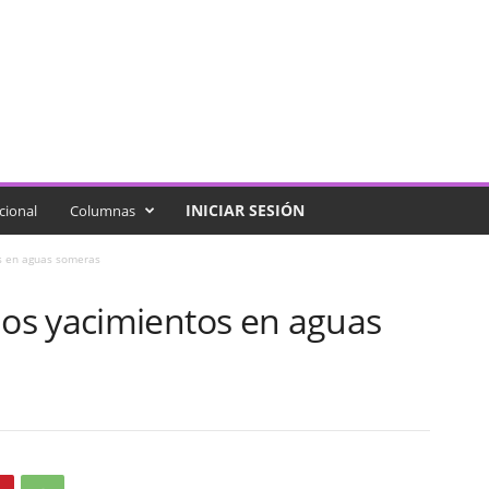
INICIAR SESIÓN
cional
Columnas
s en aguas someras
os yacimientos en aguas