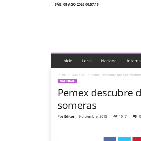
SÁB, 08 AGO 2026 00:57:16
J
T
n
o
t
i
c
i
Inicio
Local
Nacional
Interna
a
s
Inicio
Nacional
Pemex descubre dos yacimiento
NACIONAL
Pemex descubre d
someras
Por
Editor
-
9 diciembre, 2015
1047
0