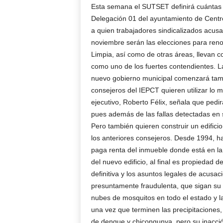
Esta semana el SUTSET definirá cuántas pl
Delegación 01 del ayuntamiento de Centro,
a quien trabajadores sindicalizados acusa
noviembre serán las elecciones para renov
Limpia, así como de otras áreas, llevan c
como uno de los fuertes contendientes. La
nuevo gobierno municipal comenzará tamb
consejeros del IEPCT quieren utilizar lo má
ejecutivo, Roberto Félix, señala que pedir
pues además de las fallas detectadas en
Pero también quieren construir un edific
los anteriores consejeros. Desde 1994, h
paga renta del inmueble donde está en la
del nuevo edificio, al final es propiedad
definitiva y los asuntos legales de acusa
presuntamente fraudulenta, que sigan su 
nubes de mosquitos en todo el estado y la
una vez que terminen las precipitaciones
de dengue y chicongunya, pero su inacción