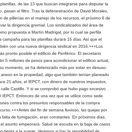
anillas, de las 13 que buscan integrarse para disputar la
 pasan el filtro. Tras la defenestración de David Morales,
n de pillerías en el manejo de los recursos, el próximo 6 de
ar la dirigencia gremial. Los sindicalizados del área de
omo propuesta a Martín Madrigal, por lo cual se perfila
 campaña para las planillas durará 15 días. Así que el
ién con una nueva dirigencia sindical en 2016.+++Los
s pronto posible el edificio de Periférico. El secretario
án 5 millones de pesos para acondicionar el edificio actual,
 su momento, se ha deteriorado más por estar en desuso.
io anexo en la propiedad, algo que también tenían planeado
ace 21 años, el IEPCT, con dinero de nuestros impuestos,
 calle Castillo. Y si se comprobó que hubo pago excesivo
 del IEPCT. Entonces de una vez que se utilice como sede
ciones contra los presuntos responsables de la compra
curso.+++Antes del fin de semana lluvioso, las quejas por
 falta de fumigación, eran constantes. En próximos días,
, el asunto empeorará. Salud se escuda en la baja de casos
 tienta a la suerte. Veremos si hay la sensibilidad de