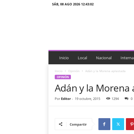
SÁB, 08 AGO 2026 12:43:02
J
T
n
o
t
i
c
i
Inicio
Local
Nacional
Interna
a
s
Inicio
Opinión
Adán y la Morena aplastada
OPINIÓN
Adán y la Morena 
Por
Editor
-
19 octubre, 2015
1294
0
Compartir