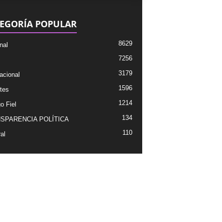
EGORÍA POPULAR
8629
nal
7256
3179
acional
1596
tes
1214
o Fiel
134
SPARENCIA POLÍTICA
110
al