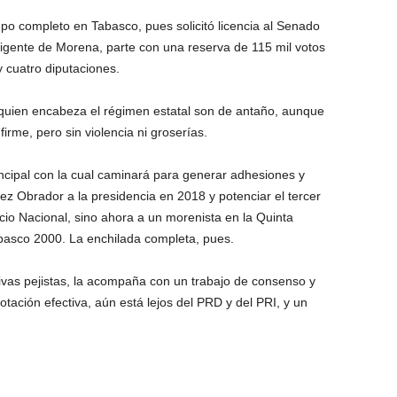
po completo en Tabasco, pues solicitó licencia al Senado
rigente de Morena, parte con una reserva de 115 mil votos
y cuatro diputaciones.
n quien encabeza el régimen estatal son de antaño, aunque
rme, pero sin violencia ni groserías.
incipal con la cual caminará para generar adhesiones y
z Obrador a la presidencia en 2018 y potenciar el tercer
acio Nacional, sino ahora a un morenista en la Quinta
abasco 2000. La enchilada completa, pues.
ivas pejistas, la acompaña con un trabajo de consenso y
votación efectiva, aún está lejos del PRD y del PRI, y un