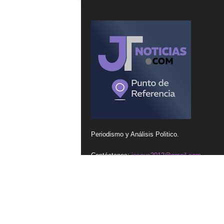
Periodismo y Análisis Politico.
Contáctanos:
iesous2012@gmail.com