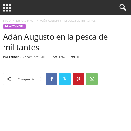
Inicio
De Alto Nivel
Adán Augusto en la pesca de militantes
DE ALTO NIVEL
Adán Augusto en la pesca de
militantes
Por
Editor
-
27 octubre, 2015
1267
0
Compartir