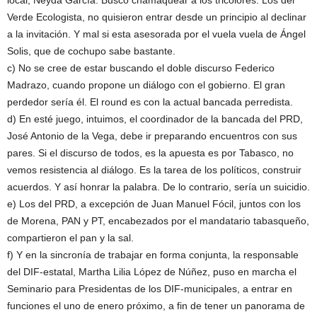
local, Neyda García. Buscó chamaquear a los tricolores. Los del
Verde Ecologista, no quisieron entrar desde un principio al declinar
a la invitación. Y mal si esta asesorada por el vuela vuela de Ángel
Solis, que de cochupo sabe bastante.
c) No se cree de estar buscando el doble discurso Federico
Madrazo, cuando propone un diálogo con el gobierno. El gran
perdedor sería él. El round es con la actual bancada perredista.
d) En esté juego, intuimos, el coordinador de la bancada del PRD,
José Antonio de la Vega, debe ir preparando encuentros con sus
pares. Si el discurso de todos, es la apuesta es por Tabasco, no
vemos resistencia al diálogo. Es la tarea de los políticos, construir
acuerdos. Y así honrar la palabra. De lo contrario, sería un suicidio.
e) Los del PRD, a excepción de Juan Manuel Fócil, juntos con los
de Morena, PAN y PT, encabezados por el mandatario tabasqueño,
compartieron el pan y la sal.
f) Y en la sincronía de trabajar en forma conjunta, la responsable
del DIF-estatal, Martha Lilia López de Núñez, puso en marcha el
Seminario para Presidentas de los DIF-municipales, a entrar en
funciones el uno de enero próximo, a fin de tener un panorama de