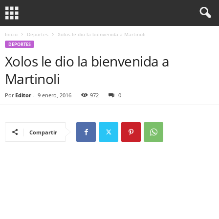
Inicio
Deportes
Xolos le dio la bienvenida a Martinoli
DEPORTES
Xolos le dio la bienvenida a
Martinoli
Por
Editor
-
9 enero, 2016
972
0
Compartir