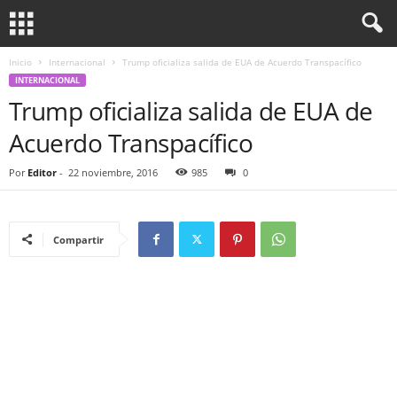
Inicio
Internacional
Trump oficializa salida de EUA de Acuerdo Transpacífico
INTERNACIONAL
Trump oficializa salida de EUA de
Acuerdo Transpacífico
Por
Editor
-
22 noviembre, 2016
985
0
Compartir