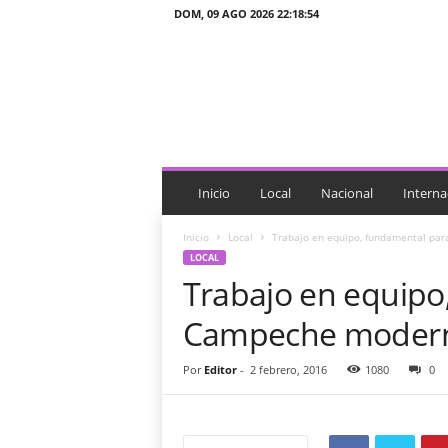
DOM, 09 AGO 2026 22:18:54
J
T
n
o
t
i
c
i
Inicio
Local
Nacional
Interna
a
s
Inicio
Local
Trabajo en equipo, fundamental pa
LOCAL
Trabajo en equipo
Campeche moderno
Por
Editor
-
2 febrero, 2016
1080
0