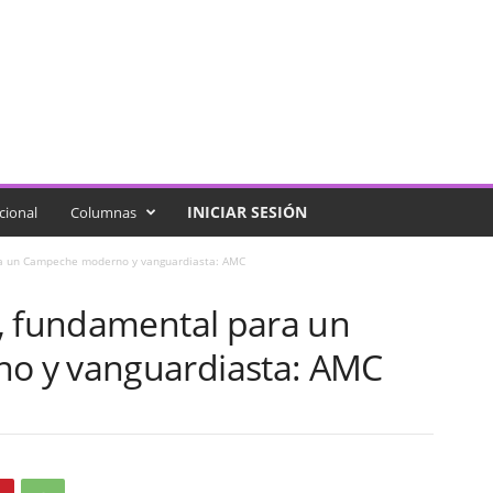
INICIAR SESIÓN
cional
Columnas
ra un Campeche moderno y vanguardiasta: AMC
, fundamental para un
 y vanguardiasta: AMC