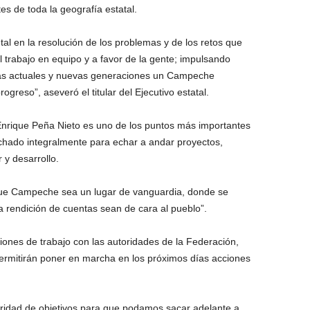
es de toda la geografía estatal.
l en la resolución de los problemas y de los retos que
el trabajo en equipo y a favor de la gente; impulsando
 las actuales y nuevas generaciones un Campeche
greso”, aseveró el titular del Ejecutivo estatal.
Enrique Peña Nieto es uno de los puntos más importantes
echado integralmente para echar a andar proyectos,
y desarrollo.
ue Campeche sea un lugar de vanguardia, donde se
la rendición de cuentas sean de cara al pueblo”.
ones de trabajo con las autoridades de la Federación,
ermitirán poner en marcha en los próximos días acciones
aridad de objetivos para que podamos sacar adelante a