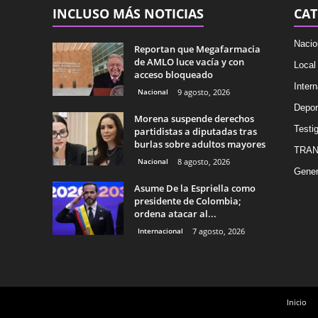
INCLUSO MÁS NOTICIAS
CAT
Nacio
Reportan que Megafarmacia
de AMLO luce vacía y con
Local
acceso bloqueado
Intern
Nacional
9 agosto, 2026
Depor
Morena suspende derechos
Testig
partidistas a diputadas tras
burlas sobre adultos mayores
TRAN
Nacional
8 agosto, 2026
Gener
Asume De la Espriella como
presidente de Colombia;
ordena atacar al...
Internacional
7 agosto, 2026
Inicio