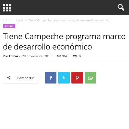
Inicio
Local
Tiene Campeche programa marco de desarrollo económico
LOCAL
Tiene Campeche programa marco
de desarrollo económico
Por
Editor
-
29 noviembre, 2015
964
0
Compartir