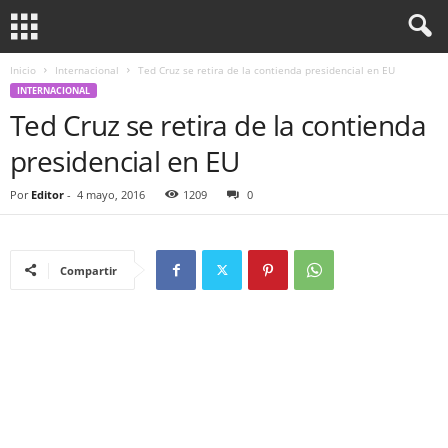
Inicio
Internacional
Ted Cruz se retira de la contienda presidencial en EU
INTERNACIONAL
Ted Cruz se retira de la contienda
presidencial en EU
Por
Editor
-
4 mayo, 2016
1209
0
Compartir