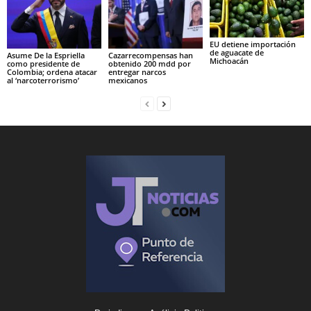
EU detiene importación
de aguacate de
Asume De la Espriella
Cazarrecompensas han
Michoacán
como presidente de
obtenido 200 mdd por
Colombia; ordena atacar
entregar narcos
al ‘narcoterrorismo’
mexicanos