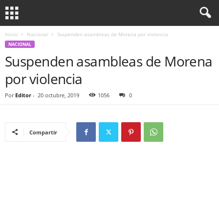
Inicio
Nacional
Suspenden asambleas de Morena por violencia
NACIONAL
Suspenden asambleas de Morena
por violencia
Por
Editor
-
20 octubre, 2019
1056
0
Compartir