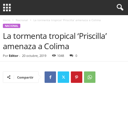
Inicio
Nacional
La tormenta tropical ‘Priscilla’ amenaza a Colima
NACIONAL
La tormenta tropical ‘Priscilla’
amenaza a Colima
Por
Editor
-
20 octubre, 2019
1048
0
Compartir