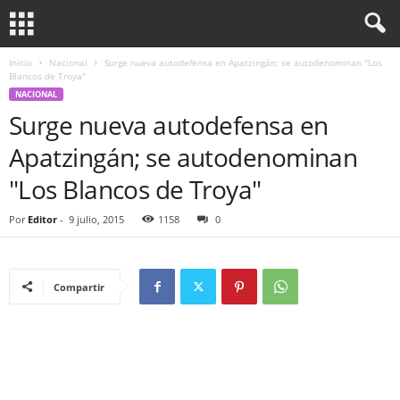
Inicio
Nacional
Surge nueva autodefensa en Apatzingán; se autodenominan "Los
Blancos de Troya"
NACIONAL
Surge nueva autodefensa en
Apatzingán; se autodenominan
"Los Blancos de Troya"
Por
Editor
-
9 julio, 2015
1158
0
Compartir