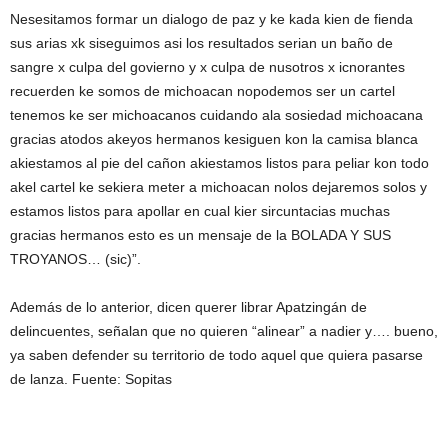
Nesesitamos formar un dialogo de paz y ke kada kien de fienda
sus arias xk siseguimos asi los resultados serian un baño de
sangre x culpa del govierno y x culpa de nusotros x icnorantes
recuerden ke somos de michoacan nopodemos ser un cartel
tenemos ke ser michoacanos cuidando ala sosiedad michoacana
gracias atodos akeyos hermanos kesiguen kon la camisa blanca
akiestamos al pie del cañon akiestamos listos para peliar kon todo
akel cartel ke sekiera meter a michoacan nolos dejaremos solos y
estamos listos para apollar en cual kier sircuntacias muchas
gracias hermanos esto es un mensaje de la BOLADA Y SUS
TROYANOS… (sic)”.
Además de lo anterior, dicen querer librar Apatzingán de
delincuentes, señalan que no quieren “alinear” a nadier y…. bueno,
ya saben defender su territorio de todo aquel que quiera pasarse
de lanza. Fuente: Sopitas