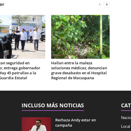
or
zan seguridad en
Hallan entre la maleza
o; entrega gobernador
soluciones médicas; denuncian
May 45 patrullas a la
grave desabasto en el Hospital
Guardia Estatal
Regional de Macuspana
INCLUSO MÁS NOTICIAS
CAT
Nacio
Rechaza Andy estar en
campaña
Local