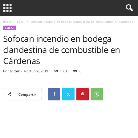
Inicio
Local
Sofocan incendio en bodega clandestina de combustible en Cárdenas
LOCAL
Sofocan incendio en bodega
clandestina de combustible en
Cárdenas
Por
Editor
-
4 octubre, 2019
1301
0
Compartir