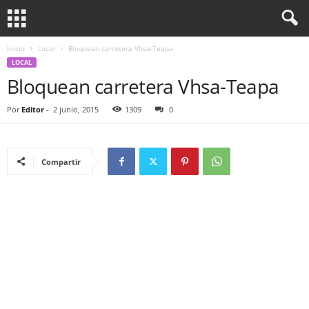
Inicio
Local
Bloquean carretera Vhsa-Teapa
LOCAL
Bloquean carretera Vhsa-Teapa
Por
Editor
-
2 junio, 2015
1309
0
Compartir