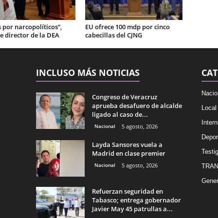
por narcopolíticos”,
EU ofrece 100 mdp por cinco
e director de la DEA
cabecillas del CJNG
INCLUSO MÁS NOTICIAS
CAT
Nacio
Congreso de Veracruz
aprueba desafuero de alcalde
Local
ligado al caso de...
Intern
Nacional
5 agosto, 2026
Depor
Layda Sansores vuela a
Testig
Madrid en clase premier
Nacional
5 agosto, 2026
TRAN
Gener
Refuerzan seguridad en
Tabasco; entrega gobernador
Javier May 45 patrullas a...