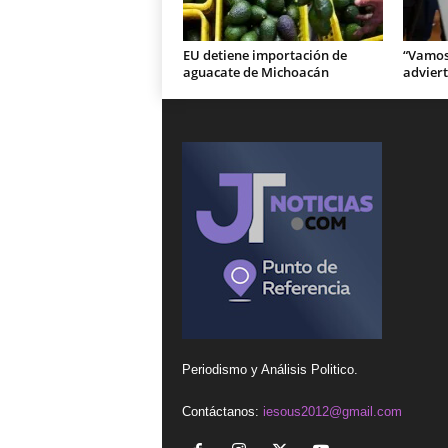
EU detiene importación de
“Vamos 
aguacate de Michoacán
adviert
Periodismo y Análisis Politico.
Contáctanos:
iesous2012@gmail.com