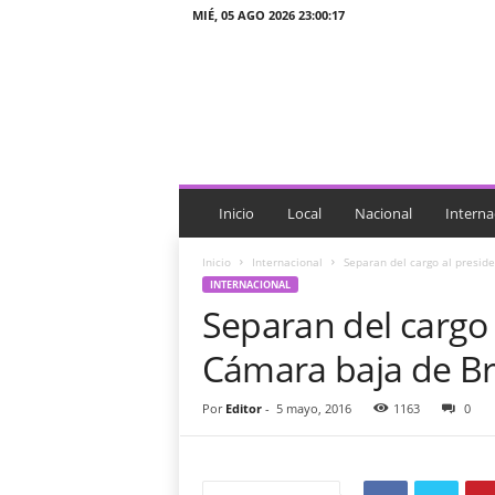
MIÉ, 05 AGO 2026 23:00:17
J
T
n
o
t
i
c
i
Inicio
Local
Nacional
Interna
a
s
Inicio
Internacional
Separan del cargo al preside
INTERNACIONAL
Separan del cargo 
Cámara baja de Br
Por
Editor
-
5 mayo, 2016
1163
0