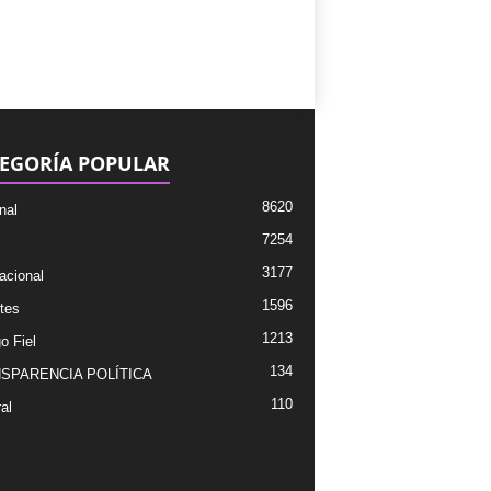
EGORÍA POPULAR
8620
nal
7254
3177
acional
1596
tes
1213
o Fiel
134
SPARENCIA POLÍTICA
110
al