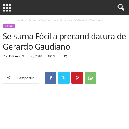
Inicio
Local
Se suma Fócil a precandidatura de Gerardo Gaudiano
LOCAL
Se suma Fócil a precandidatura de
Gerardo Gaudiano
Por
Editor
-
9 enero, 2018
995
0
Compartir