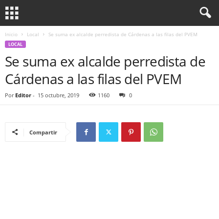
Inicio
Local
Se suma ex alcalde perredista de Cárdenas a las filas del PVEM
LOCAL
Se suma ex alcalde perredista de
Cárdenas a las filas del PVEM
Por
Editor
-
15 octubre, 2019
1160
0
Compartir