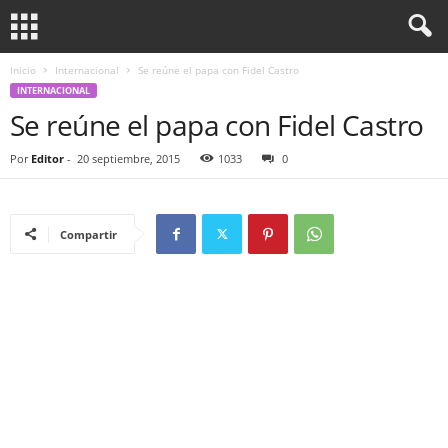
Inicio
Internacional
Se reúne el papa con Fidel Castro
INTERNACIONAL
Se reúne el papa con Fidel Castro
Por
Editor
-
20 septiembre, 2015
1033
0
Compartir