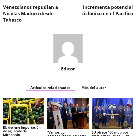
Venezolanos repudian a
Incrementa potencial
Nicolás Maduro desde
ciclónico en el Pacífico
Tabasco
Editor
Artículos relacionados
Más del autor
EU detiene importación
de aguacate de
“Vamos por
EU ofrece 100 mdp por
Michoacán
narcopolíticos”, advierte
cinco cabecillas del CJNG