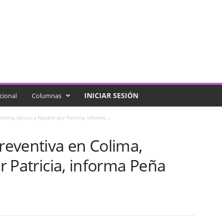
INICIAR SESIÓN
cional
Columnas
lima, Jalisco y Nayarit por Patricia, informa...
preventiva en Colima,
or Patricia, informa Peña