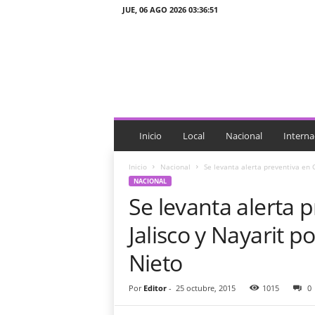
JUE, 06 AGO 2026 03:36:51
J
T
n
o
t
i
c
i
Inicio
Local
Nacional
Interna
a
s
Inicio
Nacional
Se levanta alerta preventiva en Co
NACIONAL
Se levanta alerta 
Jalisco y Nayarit p
Nieto
Por
Editor
-
25 octubre, 2015
1015
0