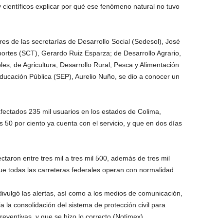
 científicos explicar por qué ese fenómeno natural no tuvo
lares de las secretarías de Desarrollo Social (Sedesol), José
rtes (SCT), Gerardo Ruiz Esparza; de Desarrollo Agrario,
les; de Agricultura, Desarrollo Rural, Pesca y Alimentación
ucación Pública (SEP), Aurelio Nuño, se dio a conocer un
 afectados 235 mil usuarios en los estados de Colima,
s 50 por ciento ya cuenta con el servicio, y que en dos días
ectaron entre tres mil a tres mil 500, además de tres mil
ue todas las carreteras federales operan con normalidad.
ivulgó las alertas, así como a los medios de comunicación,
 la consolidación del sistema de protección civil para
reventivas, y que se hizo lo correcto (Notimex)