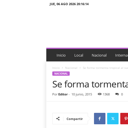
JUE, 06 AGO 2026 20:16:14
J
T
n
o
t
i
c
i
Inicio
Local
Nacional
Interna
a
s
Inicio
Nacional
Se forma tormenta tropical al su
NACIONAL
Se forma tormenta 
Por
Editor
-
10 junio, 2015
1368
0
Compartir