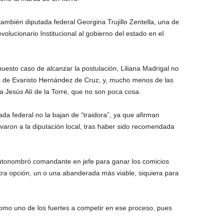
 también diputada federal Georgina Trujillo Zentella, una de
olucionario Institucional al gobierno del estado en el
puesto caso de alcanzar la postulación, Liliana Madrigal no
as de Evaristo Hernández de Cruz, y, mucho menos de las
a Jesús Alí de la Torre, que no son poca cosa.
tada federal no la bajan de “traidora”, ya que afirman
evaron a la diputación local, tras haber sido recomendada
autonombró comandante en jefe para ganar los comicios
tra opción, un o una abanderada más viable, siquiera para
como uno de los fuertes a competir en ese proceso, pues