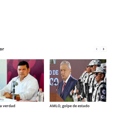
or
la verdad
AMLO, golpe de estado