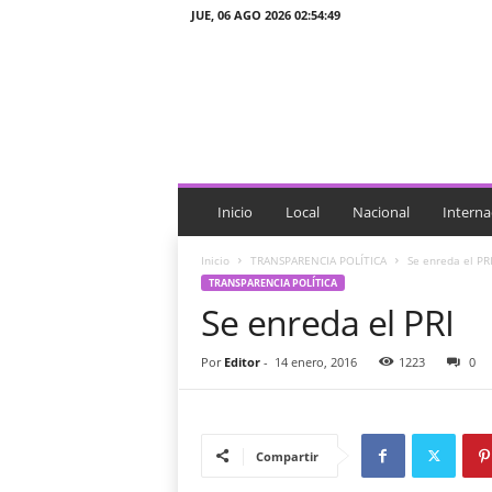
JUE, 06 AGO 2026 02:54:49
J
T
n
o
t
i
c
i
Inicio
Local
Nacional
Interna
a
s
Inicio
TRANSPARENCIA POLÍTICA
Se enreda el PR
TRANSPARENCIA POLÍTICA
Se enreda el PRI
Por
Editor
-
14 enero, 2016
1223
0
Compartir