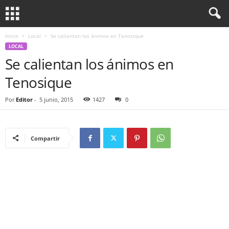
Inicio
Local
Se calientan los ánimos en Tenosique
LOCAL
Se calientan los ánimos en
Tenosique
Por
Editor
-
5 junio, 2015
1427
0
Compartir