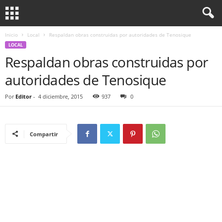
Inicio
Local
Respaldan obras construidas por autoridades de Tenosique
LOCAL
Respaldan obras construidas por
autoridades de Tenosique
Por
Editor
-
4 diciembre, 2015
937
0
Compartir