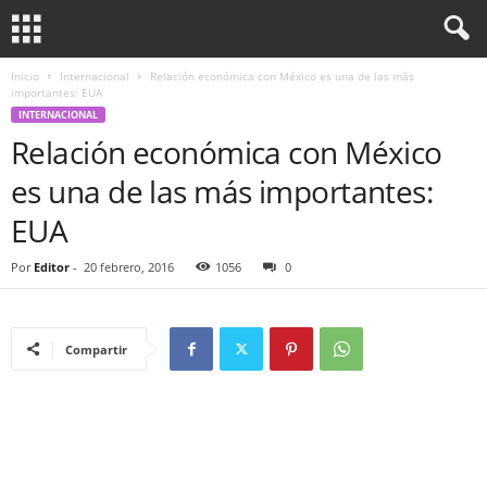
Inicio
Internacional
Relación económica con México es una de las más
importantes: EUA
INTERNACIONAL
Relación económica con México
es una de las más importantes:
EUA
Por
Editor
-
20 febrero, 2016
1056
0
Compartir