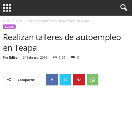
Inicio
Local
Realizan talleres de autoempleo en Teapa
LOCAL
Realizan talleres de autoempleo
en Teapa
Por
Editor
-
24 febrero, 2016
1137
0
Compartir