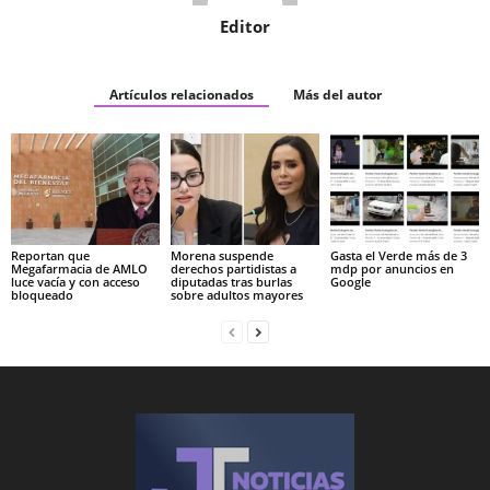
Editor
Artículos relacionados
Más del autor
Reportan que
Morena suspende
Gasta el Verde más de 3
Megafarmacia de AMLO
derechos partidistas a
mdp por anuncios en
luce vacía y con acceso
diputadas tras burlas
Google
bloqueado
sobre adultos mayores