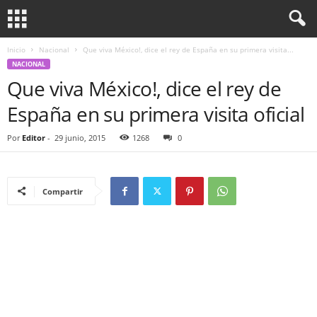
Inicio
Nacional
Que viva México!, dice el rey de España en su primera visita...
NACIONAL
Que viva México!, dice el rey de
España en su primera visita oficial
Por
Editor
-
29 junio, 2015
1268
0
Compartir