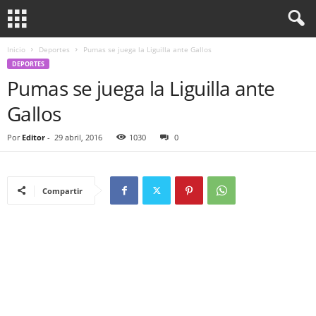
Inicio
Deportes
Pumas se juega la Liguilla ante Gallos
DEPORTES
Pumas se juega la Liguilla ante
Gallos
Por
Editor
-
29 abril, 2016
1030
0
Compartir