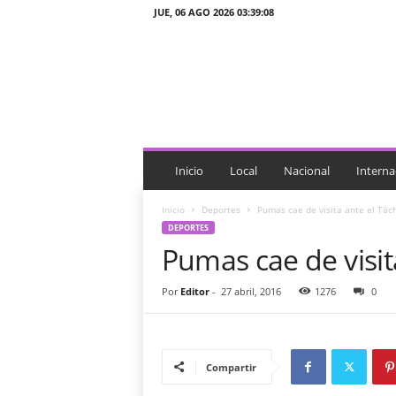
JUE, 06 AGO 2026 03:39:08
J
T
n
o
t
i
c
i
Inicio
Local
Nacional
Interna
a
s
Inicio
Deportes
Pumas cae de visita ante el Tách
DEPORTES
Pumas cae de visit
Por
Editor
-
27 abril, 2016
1276
0
Compartir