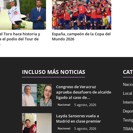
el Toro hace historia y
España, campeón de la Copa del
 el podio del Tour de
Mundo 2026
a
INCLUSO MÁS NOTICIAS
CAT
Nacio
Congreso de Veracruz
aprueba desafuero de alcalde
Local
ligado al caso de...
Intern
Nacional
5 agosto, 2026
Depor
Layda Sansores vuela a
Testig
Madrid en clase premier
Nacional
5 agosto, 2026
TRAN