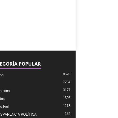
EGORÍA POPULAR
8620
nal
7254
3177
acional
1596
tes
1213
o Fiel
134
SPARENCIA POLÍTICA