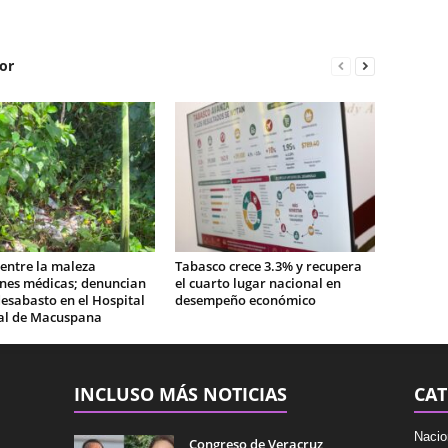
or
entre la maleza
Tabasco crece 3.3% y recupera
ones médicas; denuncian
el cuarto lugar nacional en
esabasto en el Hospital
desempeño económico
al de Macuspana
INCLUSO MÁS NOTICIAS
CAT
Nacio
Congreso de Veracruz