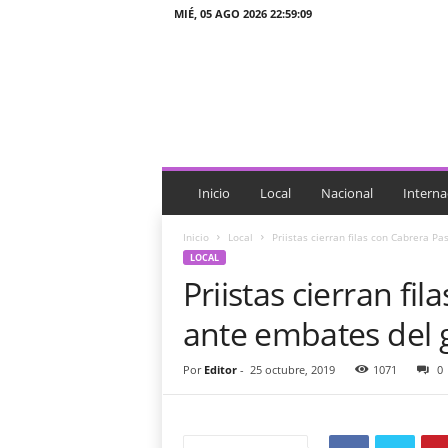
MIÉ, 05 AGO 2026 22:59:09
J
T
n
o
t
i
c
i
Inicio
Local
Nacional
Interna
a
s
Inicio
Local
Priistas cierran filas con Cabrera 
LOCAL
Priistas cierran fi
ante embates del 
Por
Editor
-
25 octubre, 2019
1071
0