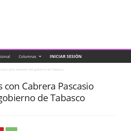
INICIAR SESIÓN
cional
Columnas
Pascasio ante embates del gobierno de Tabasco
las con Cabrera Pascasio
gobierno de Tabasco