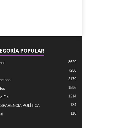
EGORÍA POPULAR
8629
nal
7256
3179
acional
1596
tes
1214
o Fiel
134
SPARENCIA POLÍTICA
110
al