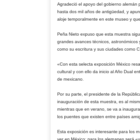
Agradeció el apoyo del gobierno alemán 
hasta dos mil años de antigüedad, y apun
aloje temporalmente en este museo y que r
Peña Nieto expuso que esta muestra sigue
grandes avances técnicos, astronómicos y
como su escritura y sus ciudades como C
«Con esta selecta exposición México resa
cultural y con ello da inicio al Año Dual e
de mexicano.
Por su parte, el presidente de la Repúbli
inauguración de esta muestra, es al mism
mientras que en verano, se va a inaugura
los puentes que existen entre países ami
Esta exposición es interesante para los 
ver en México; para los alemanes será «u