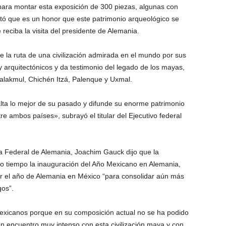
para montar esta exposición de 300 piezas, algunas con
tó que es un honor que este patrimonio arqueológico se
eciba la visita del presidente de Alemania.
 la ruta de una civilización admirada en el mundo por sus
 arquitectónicos y da testimonio del legado de los mayas,
alakmul, Chichén Itzá, Palenque y Uxmal.
lta lo mejor de su pasado y difunde su enorme patrimonio
ntre ambos países», subrayó el titular del Ejecutivo federal
ca Federal de Alemania, Joachim Gauck dijo que la
o tiempo la inauguración del Año Mexicano en Alemania,
r el año de Alemania en México “para consolidar aún más
gos”.
mexicanos porque en su composición actual no se ha podido
n encuentro muy intenso con esta civilización maya y con