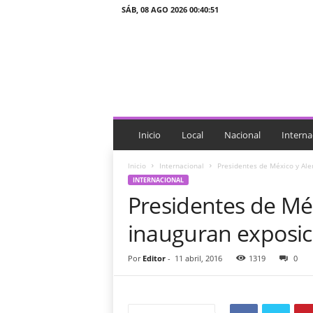
SÁB, 08 AGO 2026 00:40:51
J
T
n
o
t
i
c
i
Inicio
Local
Nacional
Interna
a
s
Inicio
Internacional
Presidentes de México y Ale
INTERNACIONAL
Presidentes de Mé
inauguran exposic
Por
Editor
-
11 abril, 2016
1319
0