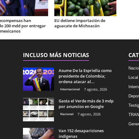
ecompensas han
EU detiene importación de
do 200 mdd por entregar
aguacate de Michoacán
 mexicanos
INCLUSO MÁS NOTICIAS
CAT
Nacio
Asume De la Espriella como
presidente de Colombia;
Local
ordena atacar al...
Intern
Internacional
7 agosto, 2026
Depor
Gasta el Verde más de 3 mdp
Testig
por anuncios en Google
Nacional
7 agosto, 2026
TRAN
Gener
Van 152 desapariciones
indígenas