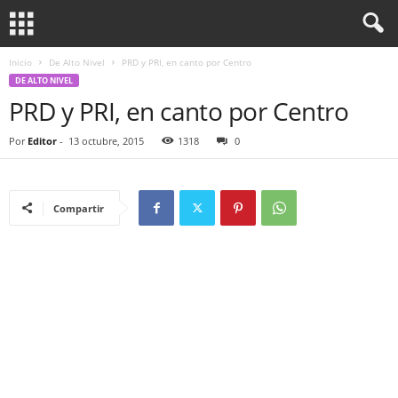
Inicio
De Alto Nivel
PRD y PRI, en canto por Centro
DE ALTO NIVEL
PRD y PRI, en canto por Centro
Por
Editor
-
13 octubre, 2015
1318
0
Compartir