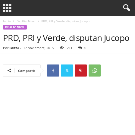
Inicio
De Alto Nivel
PRD, PRI y Verde, disputan Jucopo
DE ALTO NIVEL
PRD, PRI y Verde, disputan Jucopo
Por
Editor
-
17 noviembre, 2015
1211
0
Compartir