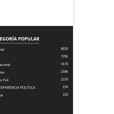
EGORÍA POPULAR
8630
nal
7256
3179
acional
1596
tes
1214
o Fiel
134
SPARENCIA POLÍTICA
110
al