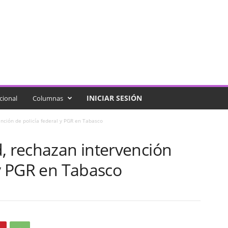
INICIAR SESIÓN
cional
Columnas
ención de policía federal y PGR en Tabasco
, rechazan intervención
 y PGR en Tabasco