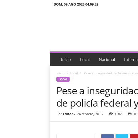
DOM, 09 AGO 2026 04:09:52
J
T
n
o
t
i
c
i
Inicio
Local
Nacional
Interna
a
s
Inicio
Local
Pese a inseguridad, rechazan interv
LOCAL
Pese a inseguridad
de policía federal
Por
Editor
-
24 febrero, 2016
1182
0