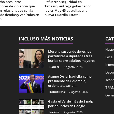
cho presuntos
Refuerzan seguridad en
ores de violencia que
Tabasco; entrega gobernador
n relacionados con la
Javier May 45 patrullas a la
e tiendas y vehículos en
nueva Guardia Estatal
o
INCLUSO MÁS NOTICIAS
CAT
Nacio
Morena suspende derechos
partidistas a diputadas tras
Local
burlas sobre adultos mayores
Intern
Nacional
8 agosto, 2026
Depor
Asume De la Espriella como
Testig
presidente de Colombia;
ordena atacar al...
TRAN
Internacional
7 agosto, 2026
Gener
Gasta el Verde más de 3 mdp
por anuncios en Google
Nacional
7 agosto, 2026