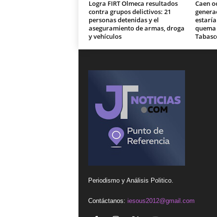
Logra FIRT Olmeca resultados
Caen o
contra grupos delictivos: 21
generad
personas detenidas y el
estaría
aseguramiento de armas, droga
quema d
y vehículos
Tabasc
Periodismo y Análisis Politico.
Contáctanos:
iesous2012@gmail.com