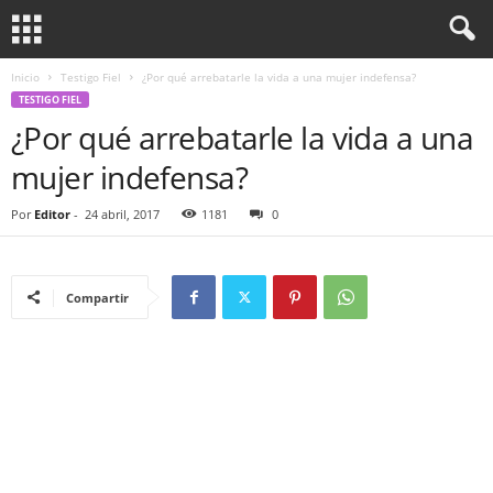
Inicio
Testigo Fiel
¿Por qué arrebatarle la vida a una mujer indefensa?
TESTIGO FIEL
¿Por qué arrebatarle la vida a una
mujer indefensa?
Por
Editor
-
24 abril, 2017
1181
0
Compartir