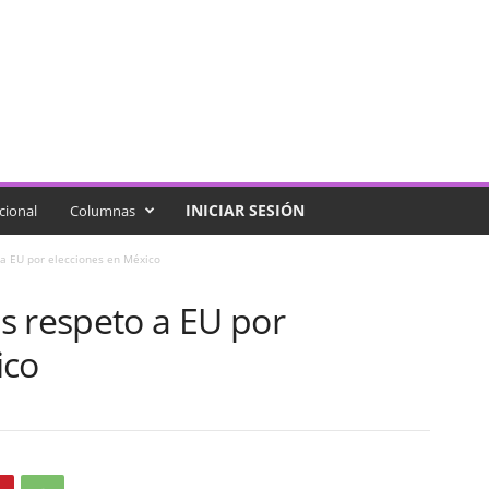
INICIAR SESIÓN
cional
Columnas
a EU por elecciones en México
s respeto a EU por
ico