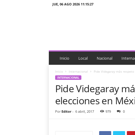
JUE, 06 AGO 2026 11:15:27
J
T
n
o
t
i
c
i
Inicio
Local
Nacional
Interna
a
s
Inicio
Internacional
Pide Videgaray más respeto 
INTERNACIONAL
Pide Videgaray má
elecciones en Méx
Por
Editor
-
6 abril, 2017
979
0