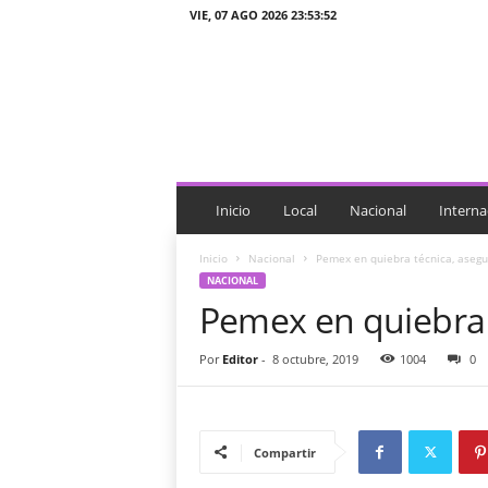
VIE, 07 AGO 2026 23:53:52
J
T
n
o
t
i
c
i
Inicio
Local
Nacional
Interna
a
s
Inicio
Nacional
Pemex en quiebra técnica, aseg
NACIONAL
Pemex en quiebra 
Por
Editor
-
8 octubre, 2019
1004
0
Compartir