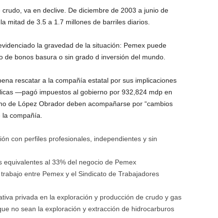
 crudo, va en declive. De diciembre de 2003 a junio de
a mitad de 3.5 a 1.7 millones de barriles diarios.
n evidenciado la gravedad de la situación: Pemex puede
vo de bonos basura o sin grado d inversión del mundo.
ena rescatar a la compañía estatal por sus implicaciones
blicas —pagó impuestos al gobierno por 932,824 mdp en
erno de López Obrador deben acompañarse por “cambios
e la compañía.
ón con perfiles profesionales, independientes y sin
es equivalentes al 33% del negocio de Pemex
 trabajo entre Pemex y el Sindicato de Trabajadores
ciativa privada en la exploración y producción de crudo y gas
que no sean la exploración y extracción de hidrocarburos