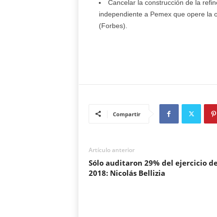
Cancelar la construcción de la ref
independiente a Pemex que opere la ob
(Forbes).
Compartir
Artículo anterior
Sólo auditaron 29% del ejercicio d
2018: Nicolás Bellizia