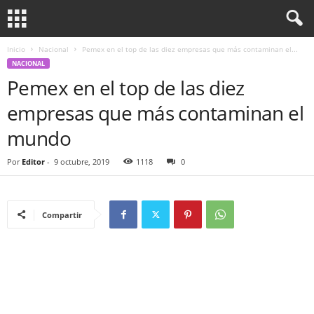
Inicio
Nacional
Pemex en el top de las diez empresas que más contaminan el...
NACIONAL
Pemex en el top de las diez
empresas que más contaminan el
mundo
Por
Editor
-
9 octubre, 2019
1118
0
Compartir