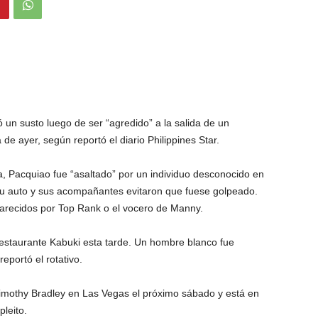
ó un susto luego de ser “agredido” a la salida de un
e ayer, según reportó el diario Philippines Star.
a, Pacquiao fue “asaltado” por un individuo desconocido en
su auto y sus acompañantes evitaron que fuese golpeado.
larecidos por Top Rank o el vocero de Manny.
restaurante Kabuki esta tarde. Un hombre blanco fue
eportó el rotativo.
imothy Bradley en Las Vegas el próximo sábado y está en
pleito.