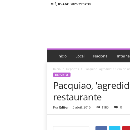
MIÉ, 05 AGO 2026 21:57:30
J
T
n
o
t
i
c
i
Inicio
Local
Nacional
Interna
a
s
Inicio
Deportes
Pacquiao, 'agredido' afuera de u
DEPORTES
Pacquiao, 'agredid
restaurante
Por
Editor
-
5 abril, 2016
1185
0