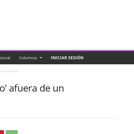
INICIAR SESIÓN
cional
Columnas
n restaurante
o' afuera de un