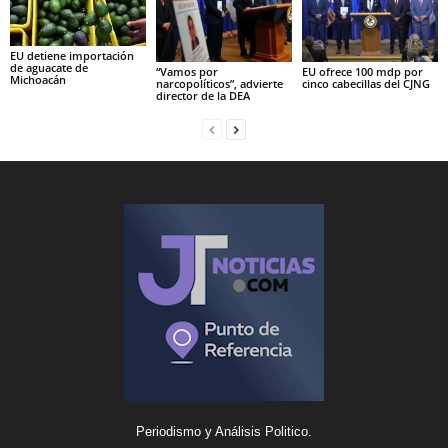
EU detiene importación
de aguacate de
“Vamos por
EU ofrece 100 mdp por
Michoacán
narcopolíticos”, advierte
cinco cabecillas del CJNG
director de la DEA
Periodismo y Análisis Politico.