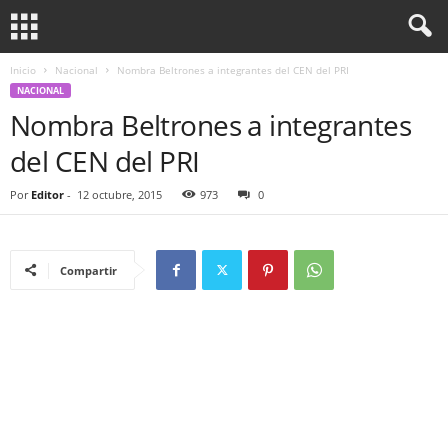
Inicio
Nacional
Nombra Beltrones a integrantes del CEN del PRI
NACIONAL
Nombra Beltrones a integrantes
del CEN del PRI
Por
Editor
-
12 octubre, 2015
973
0
Compartir