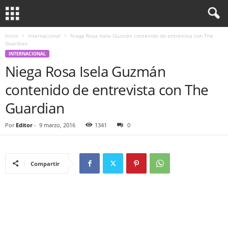
Inicio
Internacional
Niega Rosa Isela Guzmán contenido de entrevista con The
Guardian
INTERNACIONAL
Niega Rosa Isela Guzmán
contenido de entrevista con The
Guardian
Por
Editor
-
9 marzo, 2016
1341
0
Compartir